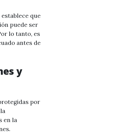
 establece que
ción puede ser
r lo tanto, es
cuado antes de
nes y
protegidas por
la
 en la
nes.