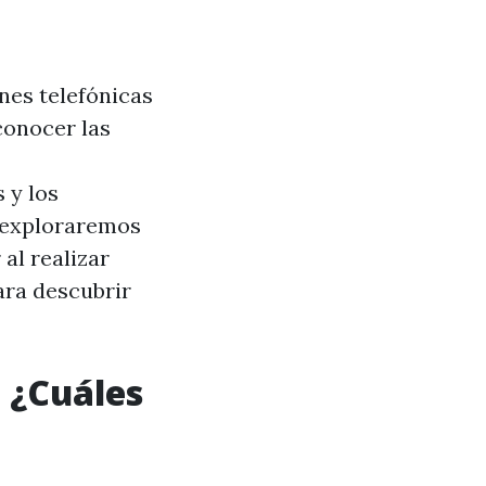
ones telefónicas
conocer las
 y los
 exploraremos
al realizar
ara descubrir
 ¿Cuáles