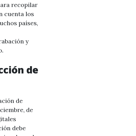
ara recopilar
n cuenta los
uchos países,
rabación y
o.
cción de
bación de
iciembre, de
itales
ción debe