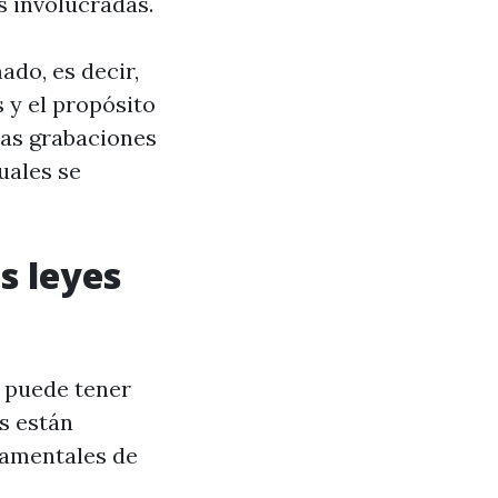
s involucradas.
do, es decir,
 y el propósito
las grabaciones
uales se
s leyes
o puede tener
s están
damentales de