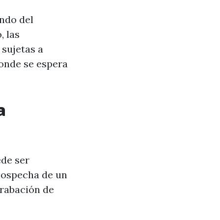
endo del
, las
 sujetas a
donde se espera
a
ede ser
 sospecha de un
grabación de