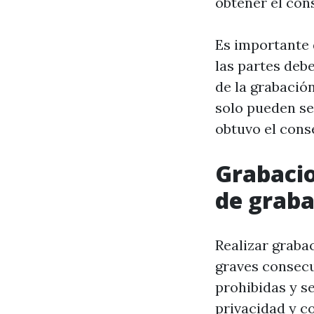
obtener el con
Es importante 
las partes deb
de la grabació
solo pueden ser
obtuvo el cons
Grabacio
de graba
Realizar graba
graves consecu
prohibidas y s
privacidad y co