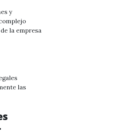
nes y
 complejo
 de la empresa
egales
mente las
es
r