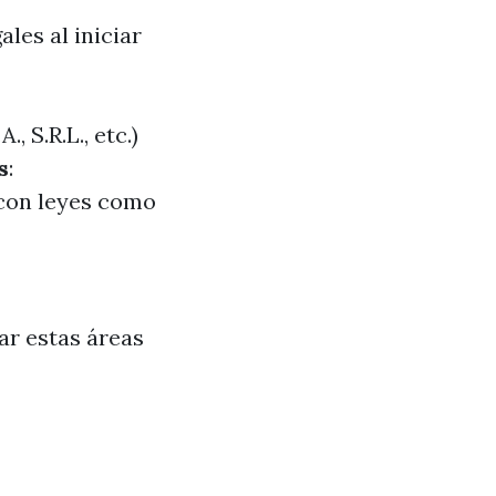
les al iniciar
, S.R.L., etc.)
s
:
con leyes como
r estas áreas