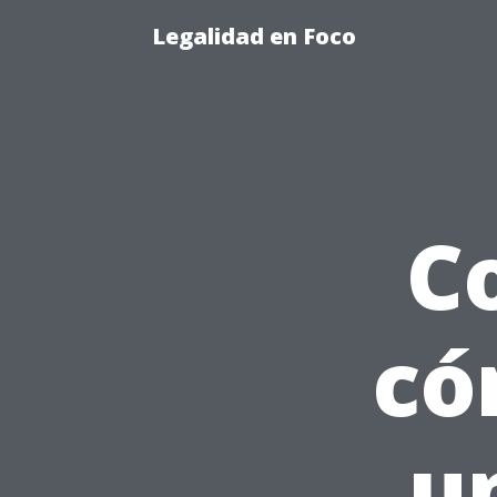
Legalidad en Foco
C
có
u