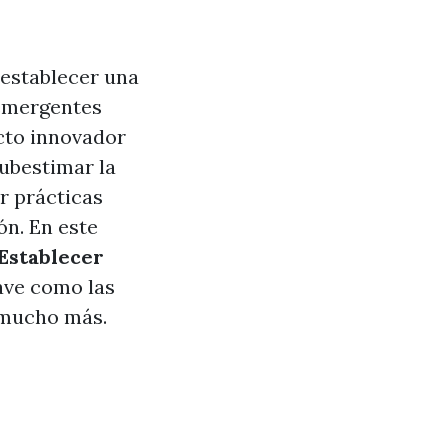
 establecer una
 emergentes
cto innovador
subestimar la
r prácticas
ón. En este
Establecer
ave como las
y mucho más.