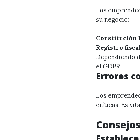
Los emprendedo
su negocio:
Constitución 
Registro fisca
Dependiendo d
el GDPR.
Errores c
Los emprended
críticas. Es v
Consejos
Establecer